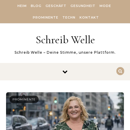
Skip to content
HEIM
BLOG
GESCHÄFT
GESUNDHEIT
MODE
PROMINENTE
TECHN
KONTAKT
Schreib Welle
Schreib Welle – Deine Stimme, unsere Plattform.
PROMINENTE