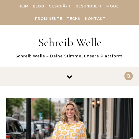
Skip to content
HEIM
BLOG
GESCHÄFT
GESUNDHEIT
MODE
PROMINENTE
TECHN
KONTAKT
Schreib Welle
Schreib Welle – Deine Stimme, unsere Plattform.