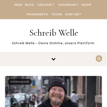
Skip to content
HEIM
BLOG
GESCHÄFT
GESUNDHEIT
MODE
PROMINENTE
TECHN
KONTAKT
Schreib Welle
Schreib Welle – Deine Stimme, unsere Plattform.
PROMINENTE