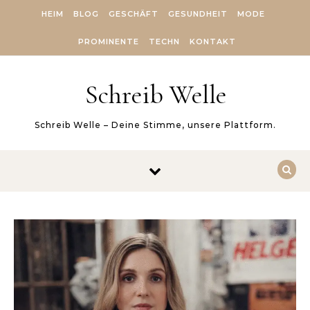
Skip to content
HEIM
BLOG
GESCHÄFT
GESUNDHEIT
MODE
PROMINENTE
TECHN
KONTAKT
Schreib Welle
Schreib Welle – Deine Stimme, unsere Plattform.