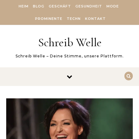
Skip to content
HEIM
BLOG
GESCHÄFT
GESUNDHEIT
MODE
PROMINENTE
TECHN
KONTAKT
Schreib Welle
Schreib Welle – Deine Stimme, unsere Plattform.