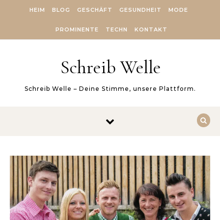
Skip to content
HEIM
BLOG
GESCHÄFT
GESUNDHEIT
MODE
PROMINENTE
TECHN
KONTAKT
Schreib Welle
Schreib Welle – Deine Stimme, unsere Plattform.