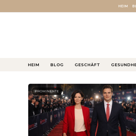
Skip to content
HEIM
B
HEIM
BLOG
GESCHÄFT
GESUNDHE
PROMINENTE