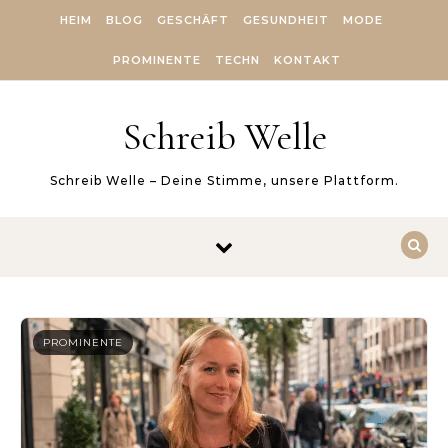
Skip to content
HEIM
BLOG
GESCHÄFT
GESUNDHEIT
MODE
PROMINENTE
TECHN
KONTAKT
Schreib Welle
Schreib Welle – Deine Stimme, unsere Plattform.
PROMINENTE