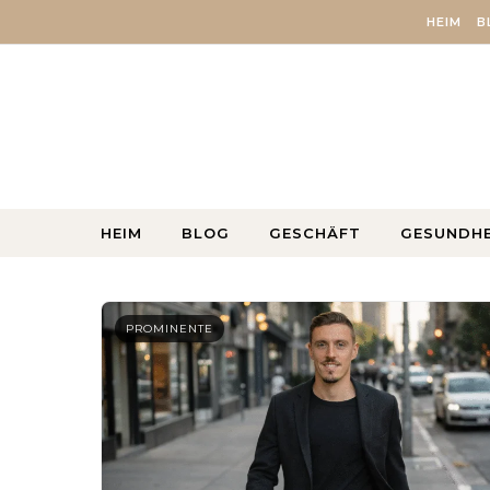
Skip to content
HEIM
B
HEIM
BLOG
GESCHÄFT
GESUNDHE
PROMINENTE