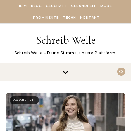
Skip to content
HEIM
BLOG
GESCHÄFT
GESUNDHEIT
MODE
PROMINENTE
TECHN
KONTAKT
Schreib Welle
Schreib Welle – Deine Stimme, unsere Plattform.
PROMINENTE