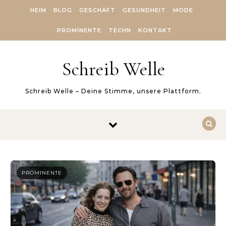
Skip to content
HEIM
BLOG
GESCHÄFT
GESUNDHEIT
MODE
PROMINENTE
TECHN
KONTAKT
Schreib Welle
Schreib Welle – Deine Stimme, unsere Plattform.
PROMINENTE