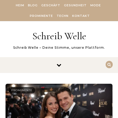
Skip to content
HEIM
BLOG
GESCHÄFT
GESUNDHEIT
MODE
PROMINENTE
TECHN
KONTAKT
Schreib Welle
Schreib Welle – Deine Stimme, unsere Plattform.
PROMINENTE