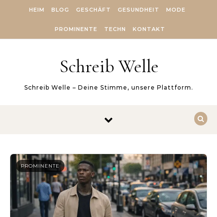
Skip to content
HEIM
BLOG
GESCHÄFT
GESUNDHEIT
MODE
PROMINENTE
TECHN
KONTAKT
Schreib Welle
Schreib Welle – Deine Stimme, unsere Plattform.
PROMINENTE