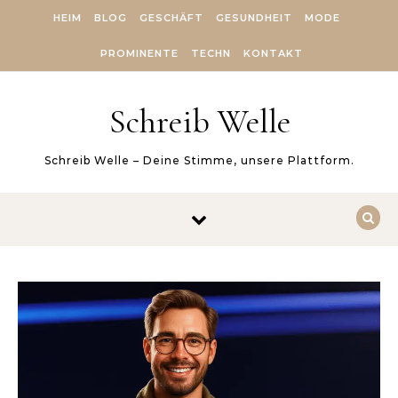
Skip to content
HEIM
BLOG
GESCHÄFT
GESUNDHEIT
MODE
PROMINENTE
TECHN
KONTAKT
Schreib Welle
Schreib Welle – Deine Stimme, unsere Plattform.