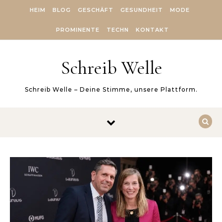
Skip to content
HEIM
BLOG
GESCHÄFT
GESUNDHEIT
MODE
PROMINENTE
TECHN
KONTAKT
Schreib Welle
Schreib Welle – Deine Stimme, unsere Plattform.