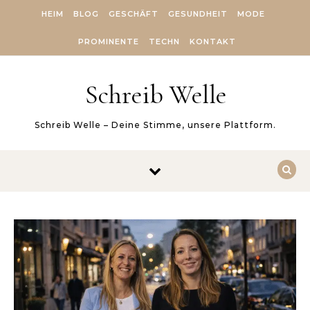
Skip to content
HEIM
BLOG
GESCHÄFT
GESUNDHEIT
MODE
PROMINENTE
TECHN
KONTAKT
Schreib Welle
Schreib Welle – Deine Stimme, unsere Plattform.