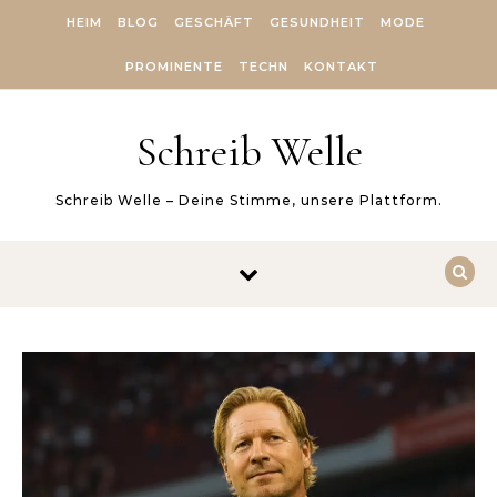
Skip to content
HEIM
BLOG
GESCHÄFT
GESUNDHEIT
MODE
PROMINENTE
TECHN
KONTAKT
Schreib Welle
Schreib Welle – Deine Stimme, unsere Plattform.