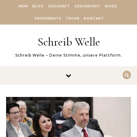
Skip to content
HEIM
BLOG
GESCHÄFT
GESUNDHEIT
MODE
PROMINENTE
TECHN
KONTAKT
Schreib Welle
Schreib Welle – Deine Stimme, unsere Plattform.