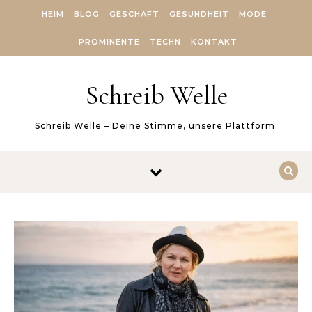
Skip to content
HEIM
BLOG
GESCHÄFT
GESUNDHEIT
MODE
PROMINENTE
TECHN
KONTAKT
Schreib Welle
Schreib Welle – Deine Stimme, unsere Plattform.