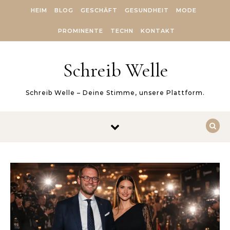
Skip to content
HEIM
BLOG
GESCHÄFT
GESUNDHEIT
MODE
PROMINENTE
TECHN
KONTAKT
Schreib Welle
Schreib Welle – Deine Stimme, unsere Plattform.