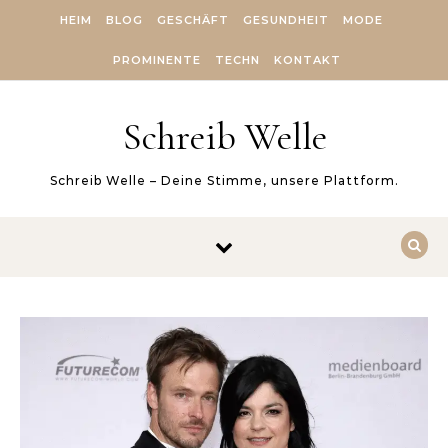
Skip to content
HEIM
BLOG
GESCHÄFT
GESUNDHEIT
MODE
PROMINENTE
TECHN
KONTAKT
Schreib Welle
Schreib Welle – Deine Stimme, unsere Plattform.