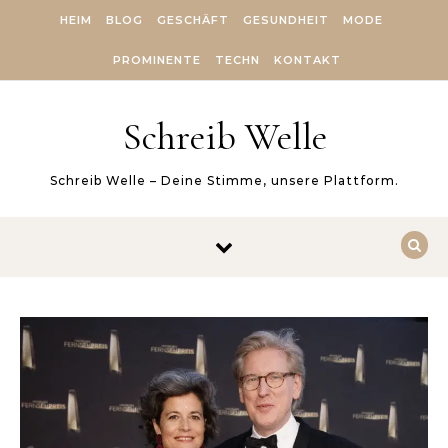
Skip to content
HEIM
BLOG
GESCHÄFT
GESUNDHEIT
MODE
PROMINENTE
TECHN
KONTAKT
Schreib Welle
Schreib Welle – Deine Stimme, unsere Plattform.