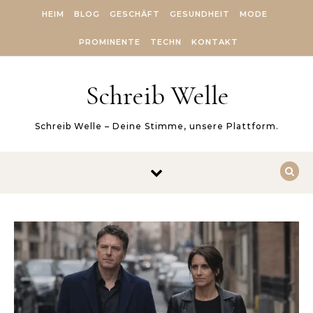
Skip to content
HEIM
BLOG
GESCHÄFT
GESUNDHEIT
MODE
PROMINENTE
TECHN
KONTAKT
Schreib Welle
Schreib Welle – Deine Stimme, unsere Plattform.