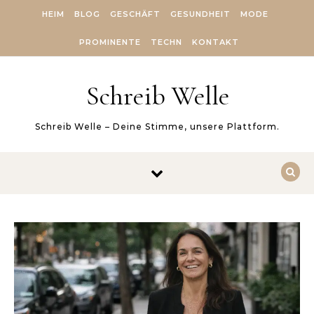
Skip to content
HEIM
BLOG
GESCHÄFT
GESUNDHEIT
MODE
PROMINENTE
TECHN
KONTAKT
Schreib Welle
Schreib Welle – Deine Stimme, unsere Plattform.