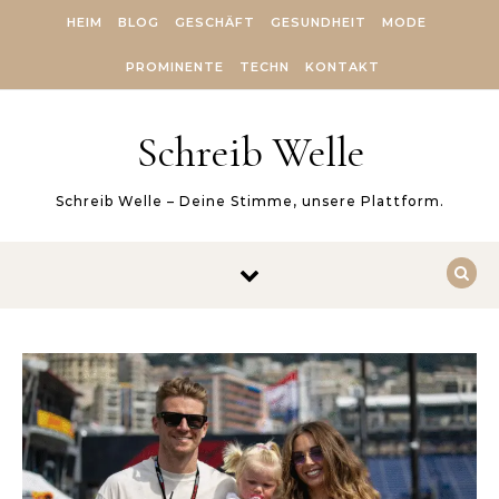
Skip to content
HEIM
BLOG
GESCHÄFT
GESUNDHEIT
MODE
PROMINENTE
TECHN
KONTAKT
Schreib Welle
Schreib Welle – Deine Stimme, unsere Plattform.