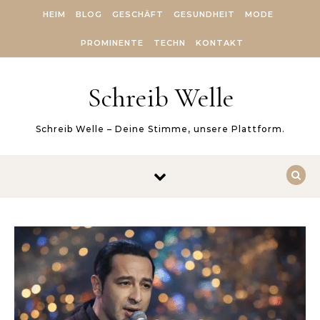
Skip to content
HEIM
BLOG
GESCHÄFT
GESUNDHEIT
MODE
PROMINENTE
TECHN
KONTAKT
Schreib Welle
Schreib Welle – Deine Stimme, unsere Plattform.