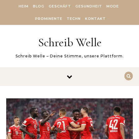
Skip to content
HEIM
BLOG
GESCHÄFT
GESUNDHEIT
MODE
PROMINENTE
TECHN
KONTAKT
Schreib Welle
Schreib Welle – Deine Stimme, unsere Plattform.