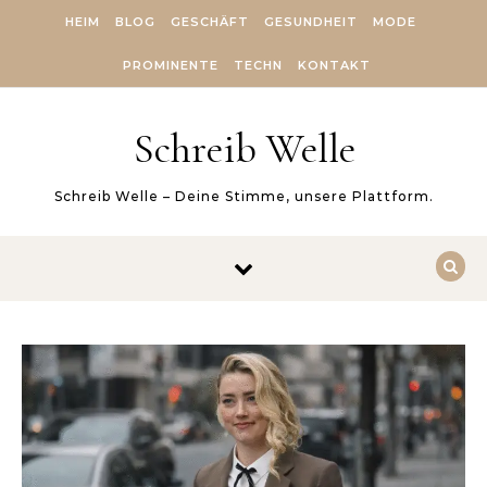
Skip to content
HEIM
BLOG
GESCHÄFT
GESUNDHEIT
MODE
PROMINENTE
TECHN
KONTAKT
Schreib Welle
Schreib Welle – Deine Stimme, unsere Plattform.