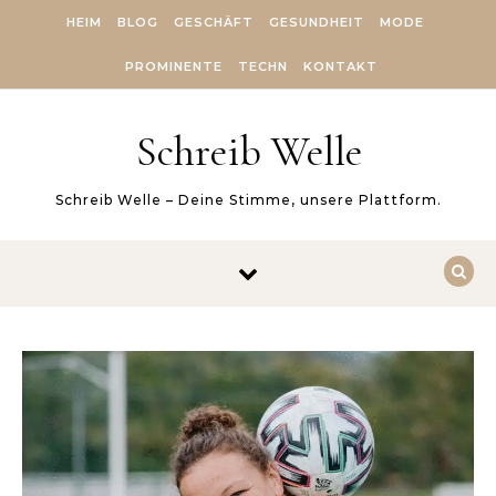
Skip to content
HEIM
BLOG
GESCHÄFT
GESUNDHEIT
MODE
PROMINENTE
TECHN
KONTAKT
Schreib Welle
Schreib Welle – Deine Stimme, unsere Plattform.